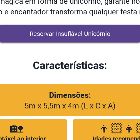
mágica em forma de unicórnio, garante hor
ido e encantador transforma qualquer fe
Reservar Insuflável Unicórnio
Características:
Dimensões:
5m x 5,5m x 4m (L x C x A)
🏡
👦🏻👧
tável ao interior
Idades recomen