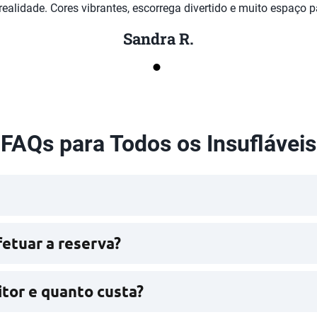
ealidade. Cores vibrantes, escorrega divertido e muito espaço par
Sandra R.
FAQs para Todos os Insufláveis
de ligar para 939 374 481 ou 935 136 555, enviar um 
etuar a reserva?
ipado para garantir a sua reserva connosco.
tor e quanto custa?
das normas de utilização e segurança do equipamento. 