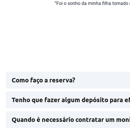
“Foi o sonho da minha filha tornado r
Como faço a reserva?
Para efetuar uma reserva com a AnimaNeventos, po
Tenho que fazer algum depósito para ef
Não é necessário efetuar qualquer pagamento antec
Quando é necessário contratar um moni
A presença de um monitor assegura o cumprimento 