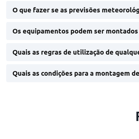
de 10€ por cada hora extra.
O que fazer se as previsões meteorológ
Se houver previsão de mau tempo, contacte-nos para
Os equipamentos podem ser montados e
Sim, os insufláveis podem ser montados em relva,
Não é permitida a montagem em pisos inclinados.
Quais as regras de utilização de qualq
Evite objetos cortantes, comida, animais e ultrapas
Quais as condições para a montagem de
Garanta um espaço limpo, acesso fácil ao local e fo