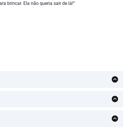
a brincar. Ela não queria sair de lá!”
e-mail para animaneventos@gmail.com.
O custo é de 50€ por 3 horas, com um acréscimo