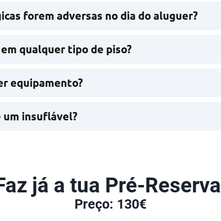
icas forem adversas no dia do aluguer?
 ajustar o plano, seja com um insuflável adaptável ao in
m qualquer tipo de piso?
 alcatrão, cimento ou gravilha. Informe-nos no momento
uer equipamento?
sar o limite de utilizadores. Calçado, saltar nas paredes
 um insuflável?
rnecimento elétrico (230V).
Faz já a tua Pré-Reserva
Preço: 130€