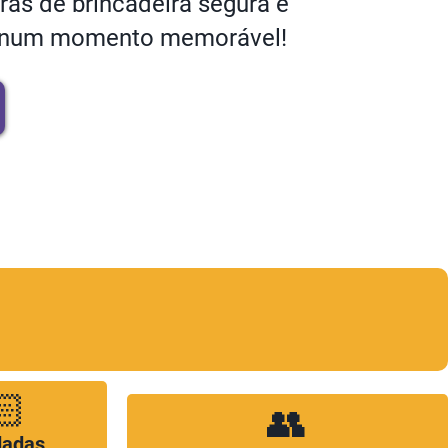
as de brincadeira segura e
sta num momento memorável!
🏻
👥
dadas