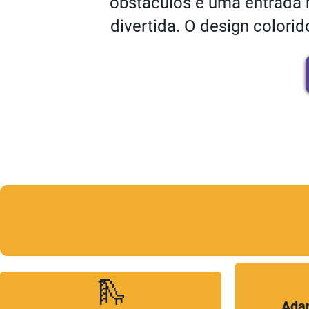
obstáculos e uma entrada 
divertida. O design color
🛝
Adap