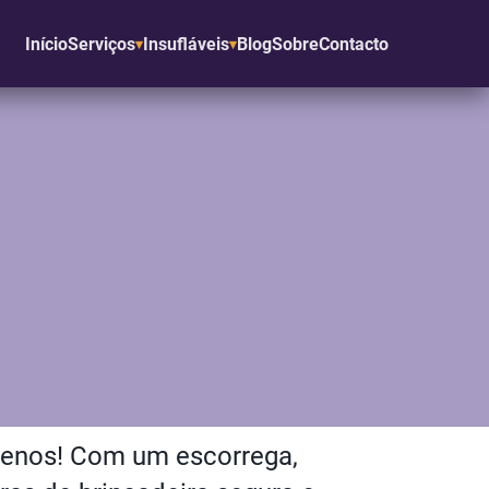
Início
Serviços
Insufláveis
Blog
Sobre
Contacto
uenos! Com um escorrega,