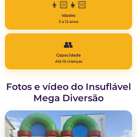
👦🏻👧🏻
Idades
3 a 12 anos
👥
Capacidade
Até 15 crianças
Fotos e vídeo do Insuflável
Mega Diversão