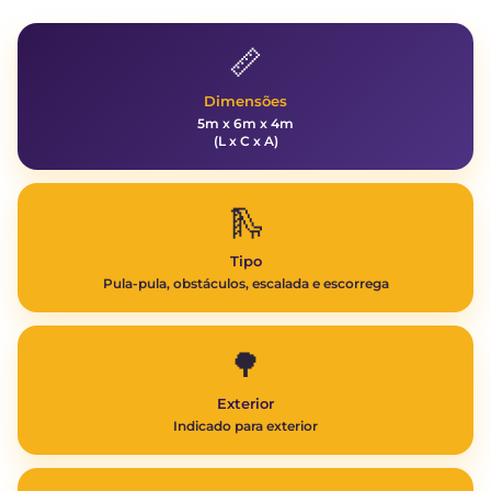
📏
Dimensões
5m x 6m x 4m
(L x C x A)
🛝
Tipo
Pula-pula, obstáculos, escalada e escorrega
🌳
Exterior
Indicado para exterior