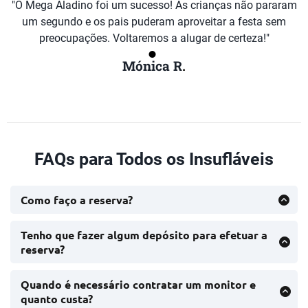
"O Mega Aladino foi um sucesso! As crianças não pararam
um segundo e os pais puderam aproveitar a festa sem
preocupações. Voltaremos a alugar de certeza!"
Mónica R
.
FAQs para Todos os Insufláveis
Como faço a reserva?
Para efetuar uma reserva com a AnimaNeventos, pode
ligar para 939 374 481 ou 935 136 555, enviar um e-
Tenho que fazer algum depósito para efetuar a
mail para animaneventos@gmail.com.
reserva?
Não é necessário efetuar qualquer pagamento
antecipado para garantir a sua reserva connosco.
Quando é necessário contratar um monitor e
quanto custa?