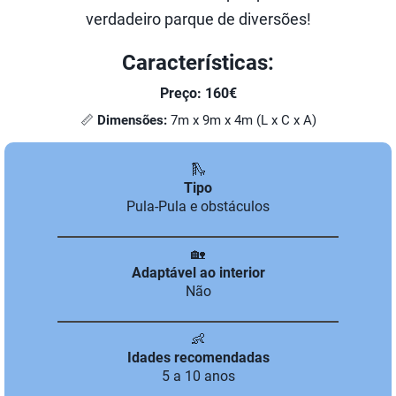
verdadeiro parque de diversões!
Características:
Preço: 160€
📏
Dimensões:
7m x 9m x 4m (L x C x A)
🛝
Tipo
Pula-Pula e obstáculos
🏡
Adaptável ao interior
Não
👶
Idades recomendadas
5 a 10 anos