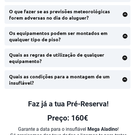
A presença de um monitor assegura o cumprimento
das normas de utilização e segurança do equipamento.
O que fazer se as previsões meteorológicas
O custo é de 50€ por 3 horas, com um acréscimo de
forem adversas no dia do aluguer?
10€ por cada hora extra.
Se houver previsão de mau tempo, contacte-nos para
ajustar o plano, seja com um insuflável adaptável ao
Os equipamentos podem ser montados em
interior ou remarcar a instalação.
qualquer tipo de piso?
Sim, os insufláveis podem ser montados em relva,
alcatrão, cimento ou gravilha. Informe-nos no momento
Quais as regras de utilização de qualquer
da reserva para tomarmos as devidas precauções. Não
equipamento?
é permitida a montagem em pisos inclinados.
Evite objetos cortantes, comida, animais e ultrapassar o
limite de utilizadores. Calçado, saltar nas paredes e
Quais as condições para a montagem de um
usar o escorrega como entrada não são permitidos.
insuflável?
Garanta um espaço limpo, acesso fácil ao local e
fornecimento elétrico (230V).
Faz já a tua Pré-Reserva!
Preço: 160€
Garante a data para o insuflável
Mega Aladino
!