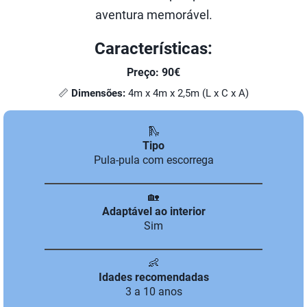
aventura memorável.
Características:
Preço: 90€
📏
Dimensões:
4m x 4m x 2,5m (L x C x A)
🛝
Tipo
Pula-pula com escorrega
🏡
Adaptável ao interior
Sim
👶
Idades recomendadas
3 a 10 anos